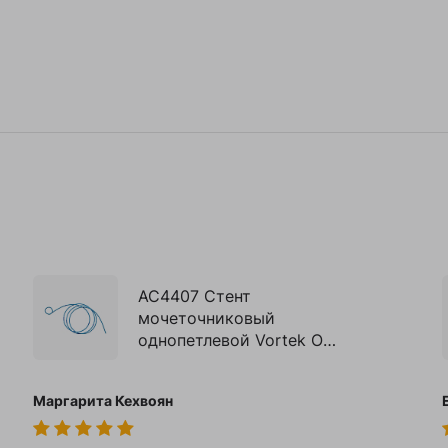
AC4407 Стент
мочеточниковый
однопетлевой Vortek О/
З, Fr 7, 90 см
Маргарита Кехвоян