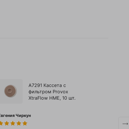
A7291 Кассета с
фильтром Provox
XtraFlow HME, 10 шт.
Евгения Чиркун
Швечк