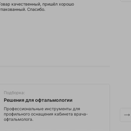
Товар качественный, пришёл хорошо
Отлич
упакованный. Спасибо.
Подборка:
Под
Решения для офтальмологии
Ме
Профессиональные инструменты для
Выс
профильного оснащения кабинета врача-
осв
офтальмолога.
диа