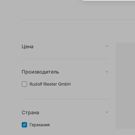
Coloplast Эндоурология
Все производители (20)
Инфо для покупателей
Контакты
Цена
Производитель
Rudolf Riester GmbH
Страна
Германия