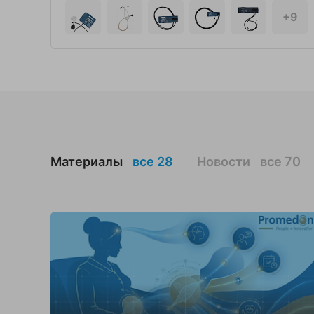
+12
+9
Материалы
все 28
Новости
все 70