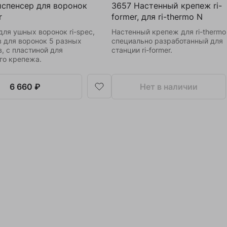
спенсер для воронок
3657 Настенный крепеж ri-
r
former, для ri-thermo N
для ушных воронок ri-spec,
Настенный крепеж для ri-thermo
в для воронок 5 разных
специально разработанный для
, с пластиной для
станции ri-former.
го крепежа.
6 660 ₽
Нет в наличии