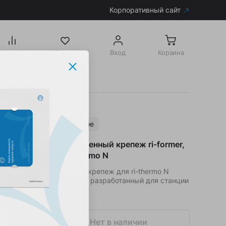
Корпоративный сайт
равнение
Избранное
Вход
Корзина
Аксессуары для диагностической станции ri-former страна производитель: Германия
Популярное
3657 Настенный крепеж ri-former,
для ri-thermo N
Настенный крепеж для ri-thermo N
специально разработанный для станции
ri-former.
Популярное
Нет в наличии