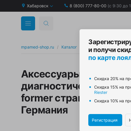
Хабаровск
8 (800) 777-80-00
(с 9:30 до 
Зарегистрир
Ветеринария
mpamed-shop.ru
/
Каталог
/
Диагностика
/
и получи ски
Диагностика
по карте лоя
Медицинские сумки
Аксессуары для
Реабилитация и уход
Скидка 20% на п
диагностической станц
Скидка 15% на п
Хирургия
Riester
Д
former страна произв
Скидка 10% на п
Ветерин
B.BRAUN
Германия
B.Well
Ветерин
Boston Scientific
Регистрация
Coloplast
Головки 